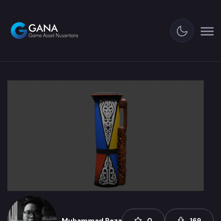
Muhammad Reza
0
169