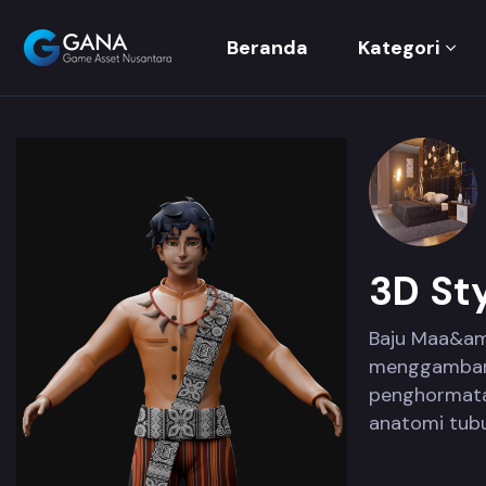
Beranda
Kategori
3D St
Baju Maa&amp
menggambarka
penghormatan
anatomi tub