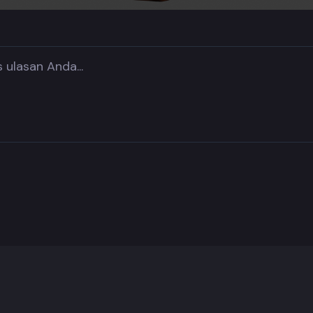
s
tars