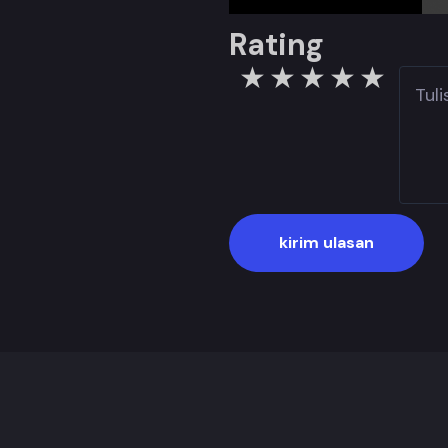
Next
Rating
1 star
2 stars
3 stars
4 star
5 s